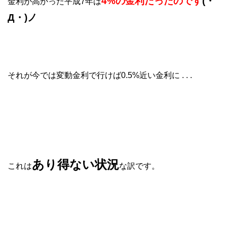
4%の金利だったのです
(・
金利が高かった平成7年は
Д・)ノ
それが今では変動金利で行けば0.5%近い金利に . . .
あり得ない状況
これは
な訳です。