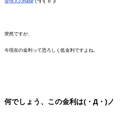
管理人のhase
です\( ˆoˆ )/
突然ですが、
今現在の金利って恐ろしく低金利ですよね。
何でしょう、この金利は(・Д・)ノ