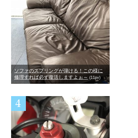
ソファのスプリングが弾ける！この様に
修理すれば必ず復活しますよぉ～
(11pv)