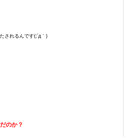
されるんです(;´д｀)
んだのか？