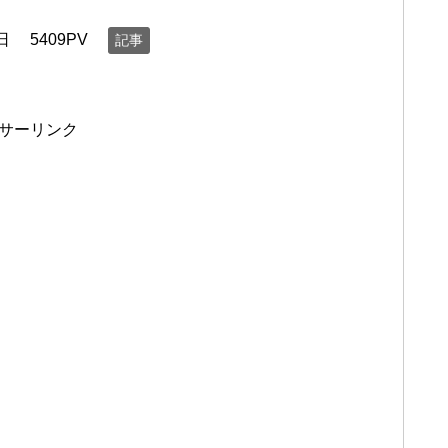
日
5409PV
記事
サーリンク