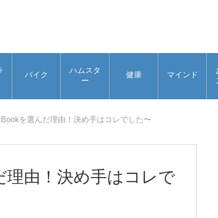
ラ
ハムスタ
バイク
健康
マインド
ー
cBookを選んだ理由！決め手はコレでした〜
んだ理由！決め手はコレで