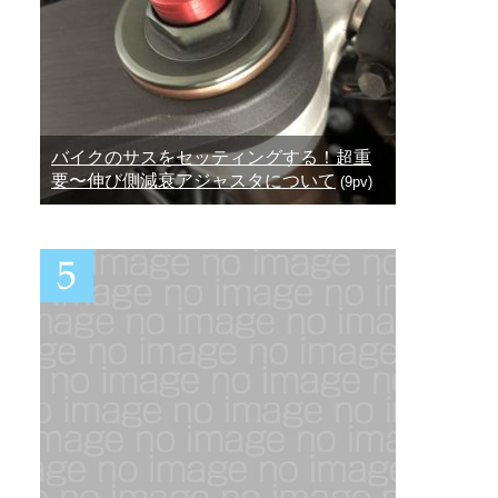
バイクのサスをセッティングする！超重
要〜伸び側減衰アジャスタについて
(9pv)