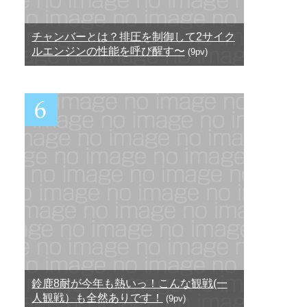
チャンバーとは？排圧を制御して2サイク
ルエンジンの性能を呼び醒す〜
(9pv)
鈴鹿8耐が今年も熱いっ！こんな観戦(一
人観戦）も全然ありです！
(9pv)