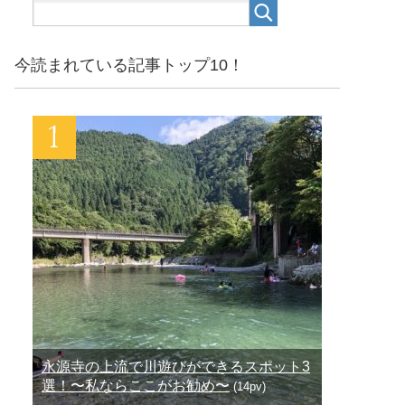
今読まれている記事トップ10！
永源寺の上流で川遊びができるスポット3
選！〜私ならここがお勧め〜
(14pv)