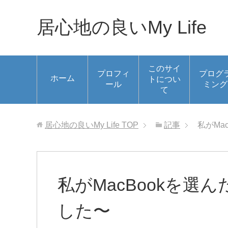
居心地の良いMy Life
このサイ
プロフィ
プログ
ホーム
トについ
ール
ミング
て
居心地の良いMy Life
TOP
記事
私がMa
私がMacBookを選
した〜