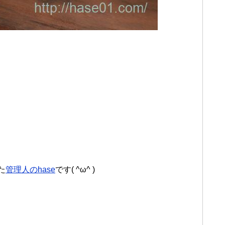
た
管理人のhase
です( ^ω^ )