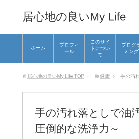
居心地の良いMy Life
このサイ
プロフィ
プログ
ホーム
トについ
ール
ミング
て
居心地の良いMy Life
TOP
健康
手の汚
手の汚れ落としで油
圧倒的な洗浄力～