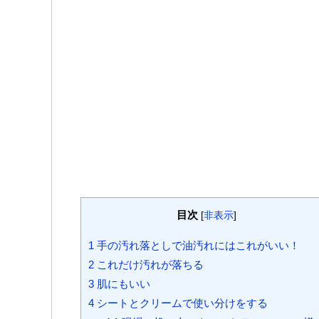
目次
[
非表示
]
1
手の汚れ落としで油汚れにはこれがいい！
2
これだけ汚れが落ちる
3
肌にもいい
4
シートとクリームで使い分けをする