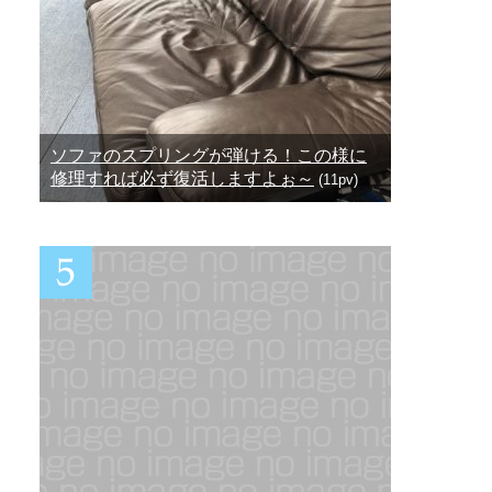
ソファのスプリングが弾ける！この様に
修理すれば必ず復活しますよぉ～
(11pv)