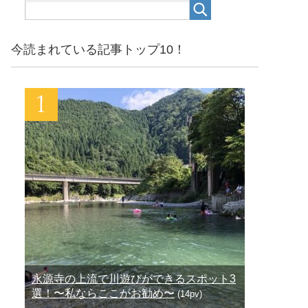
今読まれている記事トップ10！
永源寺の上流で川遊びができるスポット3
選！〜私ならここがお勧め〜
(14pv)