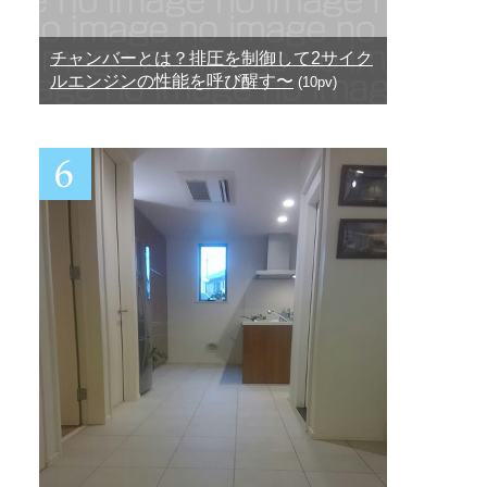
チャンバーとは？排圧を制御して2サイク
ルエンジンの性能を呼び醒す〜
(10pv)