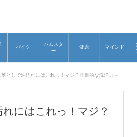
ラ
ハムスタ
バイク
健康
マインド
ー
れ落としで油汚れにはこれっ！マジ？圧倒的な洗浄力～
汚れにはこれっ！マジ？