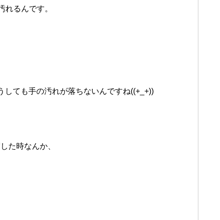
が汚れるんです。
ても手の汚れが落ちないんですね((+_+))
渡した時なんか、