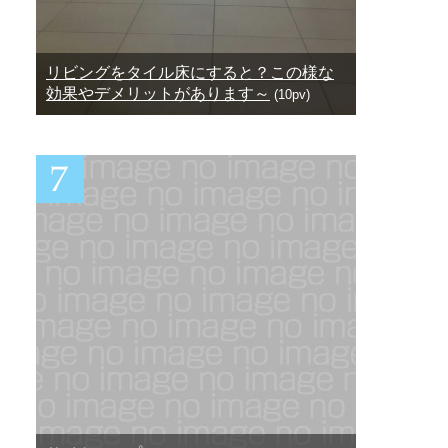
リビングをタイル床にすると？この様な
効果やデメリットがあります～
(10pv)