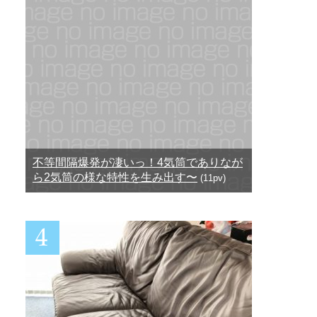
不等間隔爆発が凄いっ！4気筒でありなが
ら2気筒の様な特性を生み出す〜
(11pv)