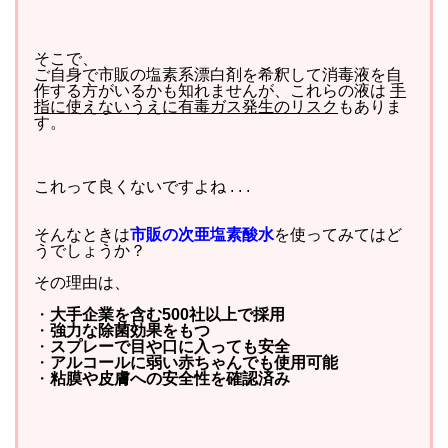
そこで、
ご自身で市販の塩素系漂白剤を希釈して消毒液を自
作する方がいるかも知れませんが、これらの液は
手
指に使えないうえに有毒ガス発生のリスク
もありま
す。
これって良くないですよね . . .
そんなときは
市販の次亜塩素酸水
を使ってみてはど
うでしょうか？
その理由は、
・
大手企業を含む500社以上で採用
・
強力な除菌効果をもつ
・
スプレーで目や口に入っても安全
・
アルコールに弱い赤ちゃんでも使用可能
・
粘膜や皮膚への安全性を確認済み