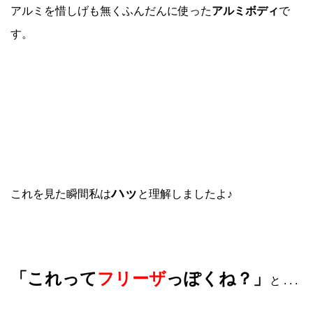
アルミを惜しげも無くふんだんに使った
アルミボディ
で
す。
ハッ
これを見た瞬間私は
と理解しましたよ♪
「これって
フリーザ
っぽくね？」
と . . .