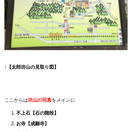
↑【太郎坊山の見取り図】
ここからは
沢山の
写真
をメインに
不上石【石の階段】
お寺【成願寺】