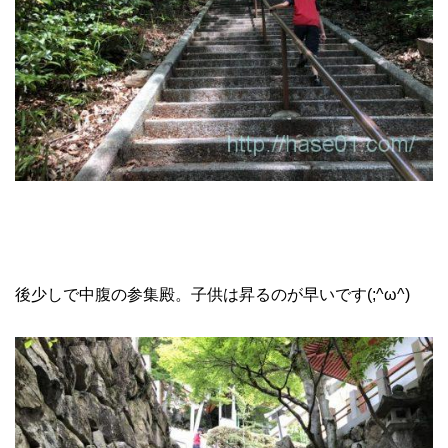
後少しで中腹の参集殿。子供は昇るのが早いです(;^ω^)