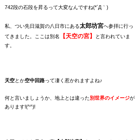
742段の石段を昇るって大変なんですね(*´Д｀)
太郎坊宮
私、つい先日滋賀の八日市にある
へ参拝に行っ
【天空の宮】
てきました。ここは別名
と言われていま
す。
天空
とか
空中回路
って凄く惹かれますよね♪
何と言いましょうか、地上とは違った
別世界のイメージ
が
あります!(^^)!