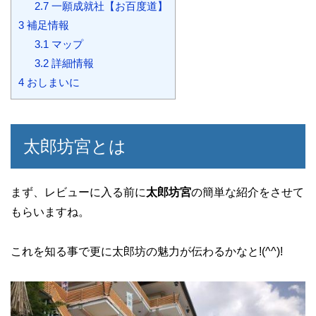
2.7
一願成就社【お百度道】
3
補足情報
3.1
マップ
3.2
詳細情報
4
おしまいに
太郎坊宮とは
まず、レビューに入る前に
太郎坊宮
の簡単な紹介をさせて
もらいますね。
これを知る事で更に太郎坊の魅力が伝わるかなと!(^^)!