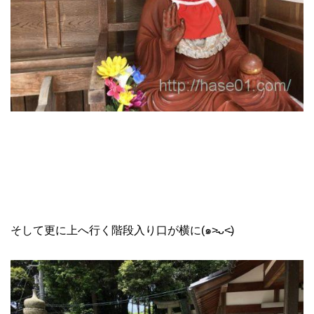
そして更に上へ行く階段入り口が横に(๑˃̵ᴗ˂̵)