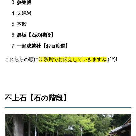
参集殿
夫婦岩
本殿
裏坂
【石の階段】
一願成就社【お百度道】
これららの順に
時系列でお伝えしていきますね
!(^^)!
不上石【石の階段】