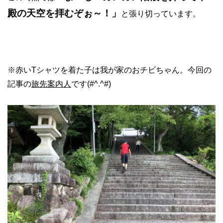
殿の天空を拝むぞぉ～！」
と張り切っています。
※赤いTシャツを着た子は我が家のおチビちゃん。今回の
記事の
旅先案内人
です(#^.^#)