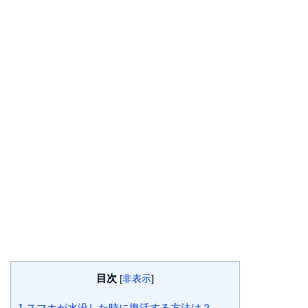
目次
[
非表示
]
1
スマホが水没した時に復活する方法は？