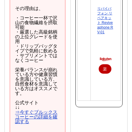
その理由は、
リバイバ
フォン リ
・コーヒー一杯で沢
ペアキッ
山の食物繊維を摂取
ト Revive
可能
aphone R
・厳選した高級銘柄
V-01
の上位グレードを使
用
・ドリップバッグタ
イプで気軽に飲める
・サプリメントでは
なくコーヒー
楽
栄養バランスが崩れ
ている方や健康習慣
天
を意識している方、
自然食材を意識して
で
いる方はオススメで
す。
購
公式サイト
入
↓↓
⇒今すぐブルックス
コーヒーの詳細を確
認する