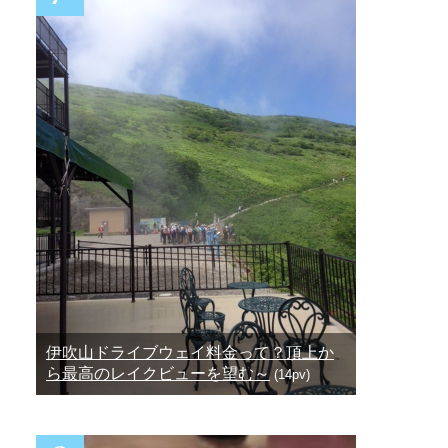
伊吹山ドライブウェイ料金って？頂上か
ら最高のレイクビューを望む～
(14pv)