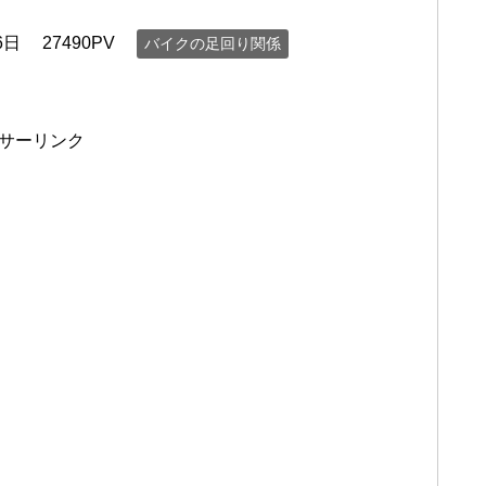
6日
27490PV
バイクの足回り関係
サーリンク