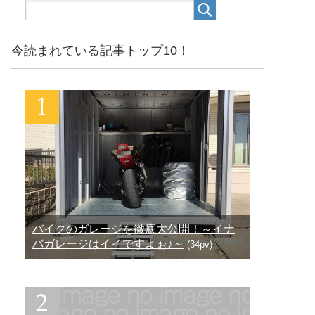
今読まれている記事トップ10！
バイクのガレージを徹底大公開！～イナ
バガレージはイイですよぉ♪～
(34pv)