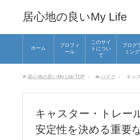
居心地の良いMy Life
このサイ
プロフィ
プログ
ホーム
トについ
ール
ミング
て
居心地の良いMy Life
TOP
バイク
キャ
キャスター・トレー
安定性を決める重要