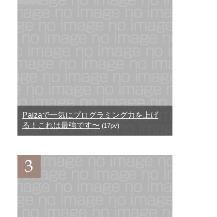
Paizaで一気にプログラミング力を上げ
る！これは最強です〜
(17pv)