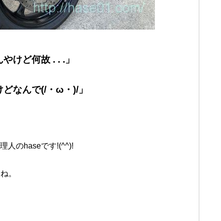
ど何故 . . .」
なんで(/・ω・)/」
のhaseです!(^^)!
よね。