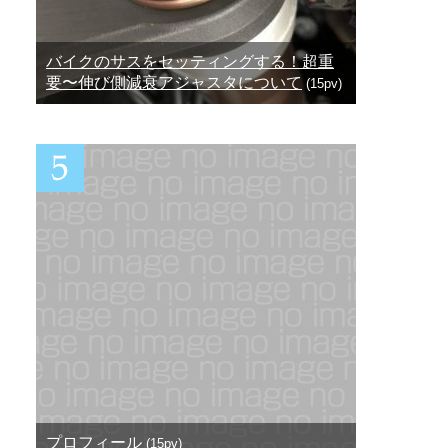
バイクのサスをセッティングする！超重
要〜伸び側減衰アジャスタについて
(15pv)
プロフィール
(15pv)