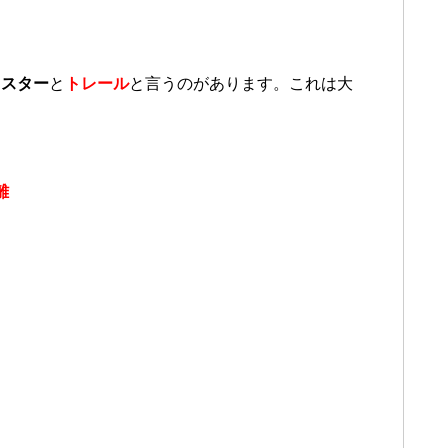
ャスター
と
ト
レール
と言うのがあります。これは大
離