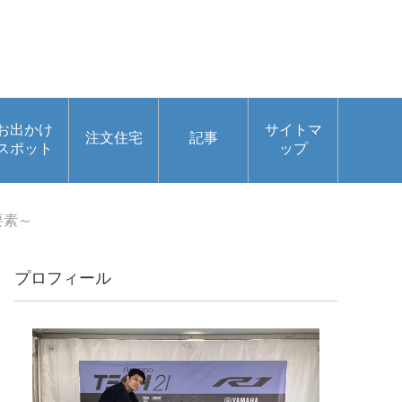
お出かけ
サイトマ
注文住宅
記事
スポット
ップ
要素～
プロフィール