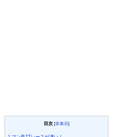
目次
[
非表示
]
1
マン島TTレースが凄い！