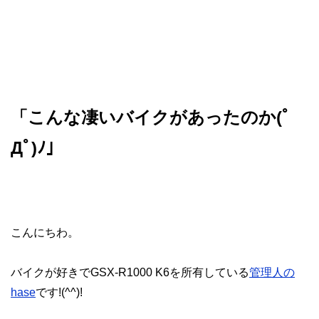
「こんな凄いバイクがあったのか(ﾟ
Дﾟ)ﾉ」
こんにちわ。
バイクが好きでGSX-R1000 K6を所有している
管理人の
hase
です!(^^)!