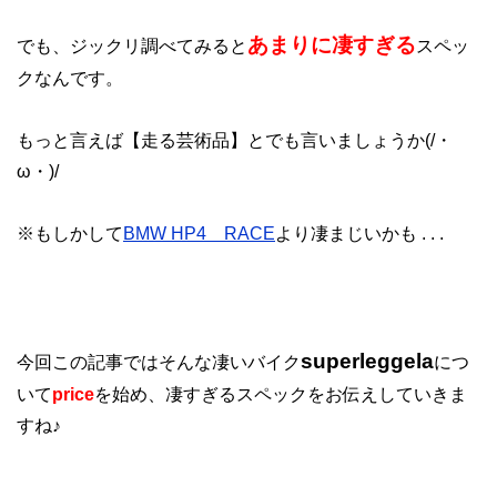
あまりに凄すぎる
でも、ジックリ調べてみると
スペッ
クなんです。
もっと言えば【走る芸術品】とでも言いましょうか(/・
ω・)/
※もしかして
BMW HP4 RACE
より凄まじいかも . . .
superleggela
今回この記事ではそんな凄いバイク
につ
いて
price
を始め、凄すぎるスペックをお伝えしていきま
すね♪